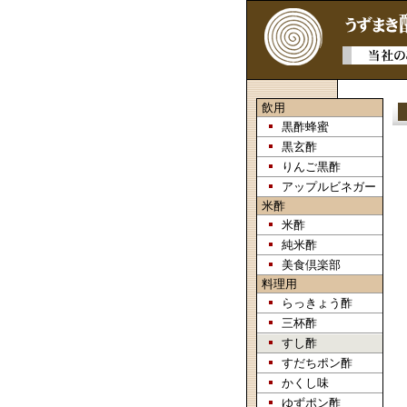
飲用
黒酢蜂蜜
黒玄酢
りんご黒酢
アップルビネガー
米酢
米酢
純米酢
美食倶楽部
料理用
らっきょう酢
三杯酢
すし酢
すだちポン酢
かくし味
ゆずポン酢