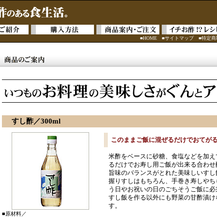
■HOME
■サイトマップ
■特定
すし酢／300ml
このままご飯に混ぜるだけでおてが
米酢をベースに砂糖、食塩などを加え
るだけでお寿し用ご飯が出来る合わせ
旨味のバランスがとれた美味しいすし
握りすしはもちろん、手巻き寿しやち
う日やお祝いの日のごちそうご飯に必
すし飯を作る以外にも野菜の甘酢漬け
す。
■原材料／