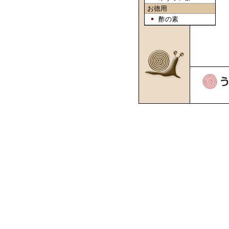
お徳用
酢の素