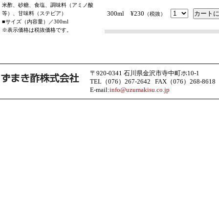
米酢、砂糖、食塩、調味料（アミノ酸
300ml ¥230
等）、甘味料（ステビア）
（税抜）
■サイズ（内容量）／300ml
※表示価格は税抜価格です。
〒920-0341 石川県金沢市寺中町ホ10-1
TEL（076）267-2642 FAX（076）268-8618
E-mail:
info@uzumakisu.co.jp